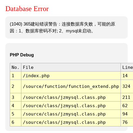
Database Error
(1040) 365建站错误警告：连接数据库失败，可能的原
因：1、数据库密码不对; 2、mysql未启动。
PHP Debug
No.
File
Line
1
/index.php
14
2
/source/function/function_extend.php
324
3
/source/class/jzmysql.class.php
211
4
/source/class/jzmysql.class.php
62
5
/source/class/jzmysql.class.php
94
6
/source/class/jzmysql.class.php
76