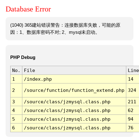
Database Error
(1040) 365建站错误警告：连接数据库失败，可能的原
因：1、数据库密码不对; 2、mysql未启动。
PHP Debug
No.
File
Line
1
/index.php
14
2
/source/function/function_extend.php
324
3
/source/class/jzmysql.class.php
211
4
/source/class/jzmysql.class.php
62
5
/source/class/jzmysql.class.php
94
6
/source/class/jzmysql.class.php
76