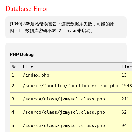
Database Error
(1040) 365建站错误警告：连接数据库失败，可能的原
因：1、数据库密码不对; 2、mysql未启动。
PHP Debug
No.
File
Line
1
/index.php
13
2
/source/function/function_extend.php
1548
3
/source/class/jzmysql.class.php
211
4
/source/class/jzmysql.class.php
62
5
/source/class/jzmysql.class.php
94