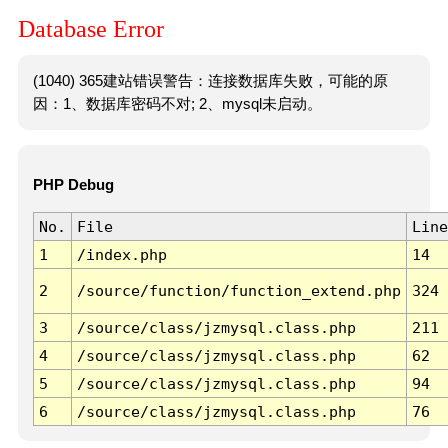
Database Error
(1040) 365建站错误警告：连接数据库失败，可能的原
因：1、数据库密码不对; 2、mysql未启动。
PHP Debug
No.
File
Line
1
/index.php
14
2
/source/function/function_extend.php
324
3
/source/class/jzmysql.class.php
211
4
/source/class/jzmysql.class.php
62
5
/source/class/jzmysql.class.php
94
6
/source/class/jzmysql.class.php
76