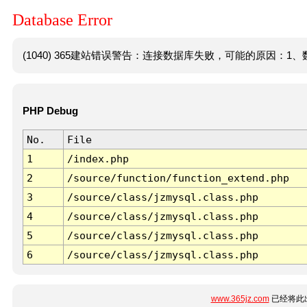
Database Error
(1040) 365建站错误警告：连接数据库失败，可能的原因：1、数
PHP Debug
No.
File
1
/index.php
2
/source/function/function_extend.php
3
/source/class/jzmysql.class.php
4
/source/class/jzmysql.class.php
5
/source/class/jzmysql.class.php
6
/source/class/jzmysql.class.php
www.365jz.com
已经将此