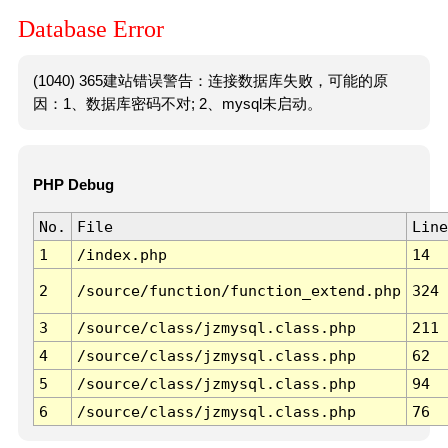
Database Error
(1040) 365建站错误警告：连接数据库失败，可能的原
因：1、数据库密码不对; 2、mysql未启动。
PHP Debug
No.
File
Line
1
/index.php
14
2
/source/function/function_extend.php
324
3
/source/class/jzmysql.class.php
211
4
/source/class/jzmysql.class.php
62
5
/source/class/jzmysql.class.php
94
6
/source/class/jzmysql.class.php
76