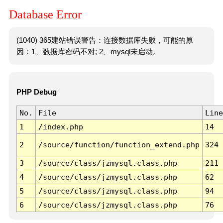
Database Error
(1040) 365建站错误警告：连接数据库失败，可能的原
因：1、数据库密码不对; 2、mysql未启动。
PHP Debug
No.
File
Line
1
/index.php
14
2
/source/function/function_extend.php
324
3
/source/class/jzmysql.class.php
211
4
/source/class/jzmysql.class.php
62
5
/source/class/jzmysql.class.php
94
6
/source/class/jzmysql.class.php
76