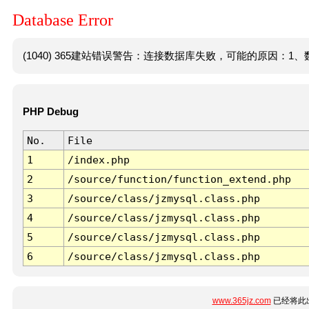
Database Error
(1040) 365建站错误警告：连接数据库失败，可能的原因：1、数
PHP Debug
No.
File
1
/index.php
2
/source/function/function_extend.php
3
/source/class/jzmysql.class.php
4
/source/class/jzmysql.class.php
5
/source/class/jzmysql.class.php
6
/source/class/jzmysql.class.php
www.365jz.com
已经将此