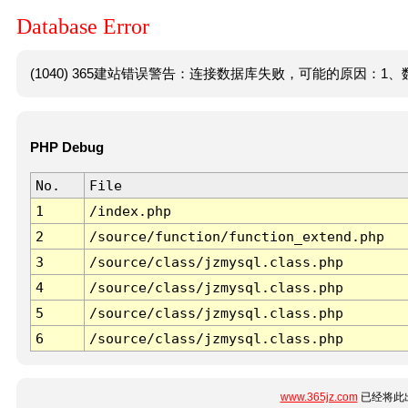
Database Error
(1040) 365建站错误警告：连接数据库失败，可能的原因：1、数
PHP Debug
No.
File
1
/index.php
2
/source/function/function_extend.php
3
/source/class/jzmysql.class.php
4
/source/class/jzmysql.class.php
5
/source/class/jzmysql.class.php
6
/source/class/jzmysql.class.php
www.365jz.com
已经将此