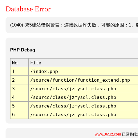
Database Error
(1040) 365建站错误警告：连接数据库失败，可能的原因：1、数
PHP Debug
No.
File
1
/index.php
2
/source/function/function_extend.php
3
/source/class/jzmysql.class.php
4
/source/class/jzmysql.class.php
5
/source/class/jzmysql.class.php
6
/source/class/jzmysql.class.php
www.365jz.com
已经将此