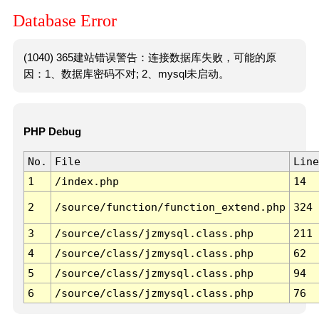
Database Error
(1040) 365建站错误警告：连接数据库失败，可能的原
因：1、数据库密码不对; 2、mysql未启动。
PHP Debug
No.
File
Line
1
/index.php
14
2
/source/function/function_extend.php
324
3
/source/class/jzmysql.class.php
211
4
/source/class/jzmysql.class.php
62
5
/source/class/jzmysql.class.php
94
6
/source/class/jzmysql.class.php
76