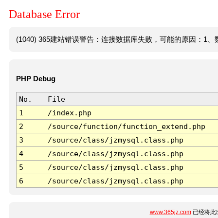
Database Error
(1040) 365建站错误警告：连接数据库失败，可能的原因：1、数
PHP Debug
No.
File
1
/index.php
2
/source/function/function_extend.php
3
/source/class/jzmysql.class.php
4
/source/class/jzmysql.class.php
5
/source/class/jzmysql.class.php
6
/source/class/jzmysql.class.php
www.365jz.com
已经将此