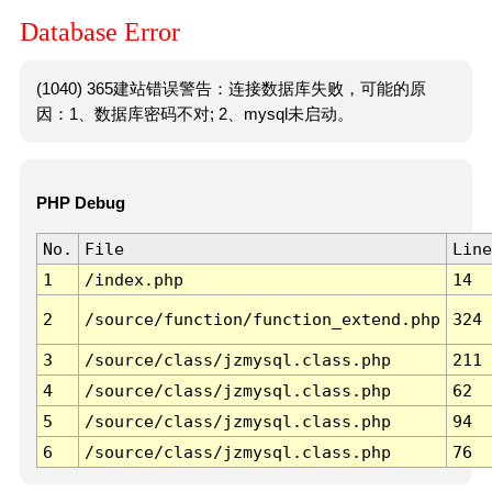
Database Error
(1040) 365建站错误警告：连接数据库失败，可能的原
因：1、数据库密码不对; 2、mysql未启动。
PHP Debug
No.
File
Line
1
/index.php
14
2
/source/function/function_extend.php
324
3
/source/class/jzmysql.class.php
211
4
/source/class/jzmysql.class.php
62
5
/source/class/jzmysql.class.php
94
6
/source/class/jzmysql.class.php
76