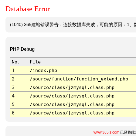
Database Error
(1040) 365建站错误警告：连接数据库失败，可能的原因：1、数
PHP Debug
No.
File
1
/index.php
2
/source/function/function_extend.php
3
/source/class/jzmysql.class.php
4
/source/class/jzmysql.class.php
5
/source/class/jzmysql.class.php
6
/source/class/jzmysql.class.php
www.365jz.com
已经将此