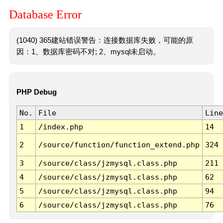
Database Error
(1040) 365建站错误警告：连接数据库失败，可能的原
因：1、数据库密码不对; 2、mysql未启动。
PHP Debug
No.
File
Line
1
/index.php
14
2
/source/function/function_extend.php
324
3
/source/class/jzmysql.class.php
211
4
/source/class/jzmysql.class.php
62
5
/source/class/jzmysql.class.php
94
6
/source/class/jzmysql.class.php
76