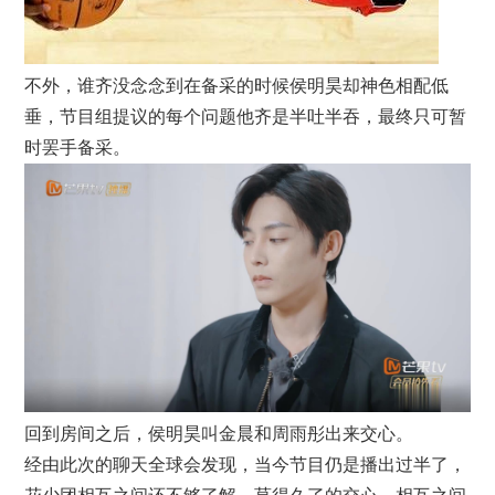
不外，谁齐没念念到在备采的时候侯明昊却神色相配低
垂，节目组提议的每个问题他齐是半吐半吞，最终只可暂
时罢手备采。
回到房间之后，侯明昊叫金晨和周雨彤出来交心。
经由此次的聊天全球会发现，当今节目仍是播出过半了，