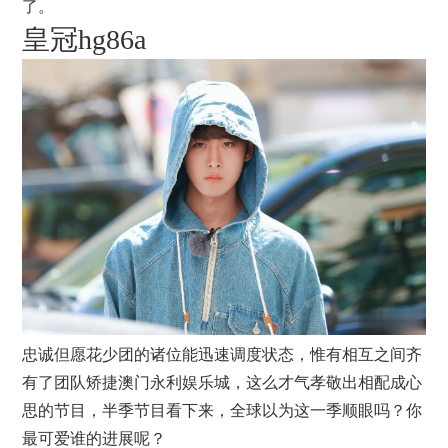
了。
皇冠hg86a
忠诚但愿花少团的诸位能迅速调度状态，惟有相互之间齐
有了团队矫捷澳门永利娱乐城，这么才气孝敬出相配成心
思的节目，半季节目看下来，全球以为这一季顺眼吗？你
最可爱谁的进展呢？