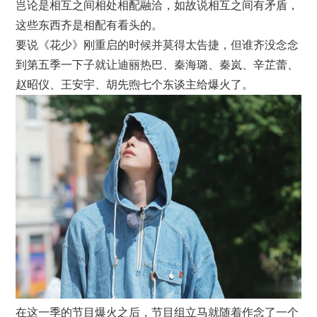
岂论是相互之间相处相配融洽，如故说相互之间有矛盾，
这些东西齐是相配有看头的。
要说《花少》刚重启的时候并莫得太告捷，但谁齐没念念
到第五季一下子就让迪丽热巴、秦海璐、秦岚、辛芷蕾、
赵昭仪、王安宇、胡先煦七个东谈主给爆火了。
在这一季的节目爆火之后，节目组立马就随着作念了一个