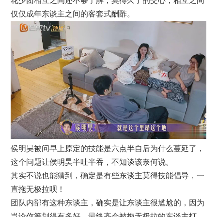
花少团相互之间还不够了解，莫得久了的交心，相互之间
仅仅成年东谈主之间的客套式酬酢。
侯明昊被问早上原定的技能是六点半自后为什么蔓延了，
这个问题让侯明昊半吐半吞，不知谈该奈何说。
其实不说也能猜到，确定是有些东谈主莫得技能倡导，一
直拖无极拉呗！
团队内部有这种东谈主，确实是让东谈主很尴尬的，因为
岂论你筹划得有多好，最终齐会被拖无极拉的东谈主打