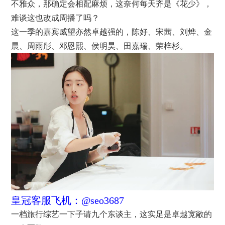
不雅众，那确定会相配麻烦，这奈何每天齐是《花少》，
难谈这也改成周播了吗？
这一季的嘉宾威望亦然卓越强的，陈好、宋茜、刘烨、金
晨、周雨彤、邓恩熙、侯明昊、田嘉瑞、荣梓杉。
皇冠客服飞机：@seo3687
一档旅行综艺一下子请九个东谈主，这实足是卓越宽敞的