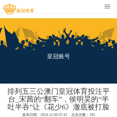
Toggle
naviga
皇冠账号
排列五三公澳门皇冠体育投注平
台_宋茜的“翻车”，侯明昊的“半
吐半吞”让《花少6》澈底被打脸
发布日期：2024-12-09 07:43 点击次数：185