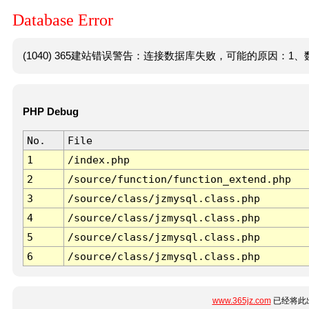
Database Error
(1040) 365建站错误警告：连接数据库失败，可能的原因：1、数
PHP Debug
No.
File
1
/index.php
2
/source/function/function_extend.php
3
/source/class/jzmysql.class.php
4
/source/class/jzmysql.class.php
5
/source/class/jzmysql.class.php
6
/source/class/jzmysql.class.php
www.365jz.com
已经将此