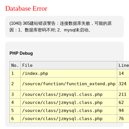
Database Error
(1040) 365建站错误警告：连接数据库失败，可能的原
因：1、数据库密码不对; 2、mysql未启动。
PHP Debug
No.
File
Line
1
/index.php
14
2
/source/function/function_extend.php
324
3
/source/class/jzmysql.class.php
211
4
/source/class/jzmysql.class.php
62
5
/source/class/jzmysql.class.php
94
6
/source/class/jzmysql.class.php
76