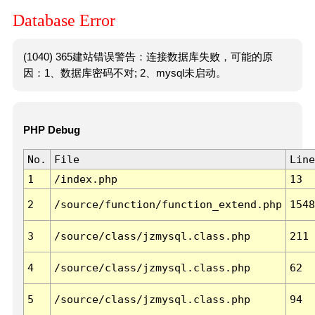
Database Error
(1040) 365建站错误警告：连接数据库失败，可能的原
因：1、数据库密码不对; 2、mysql未启动。
PHP Debug
No.
File
Line
1
/index.php
13
2
/source/function/function_extend.php
1548
3
/source/class/jzmysql.class.php
211
4
/source/class/jzmysql.class.php
62
5
/source/class/jzmysql.class.php
94