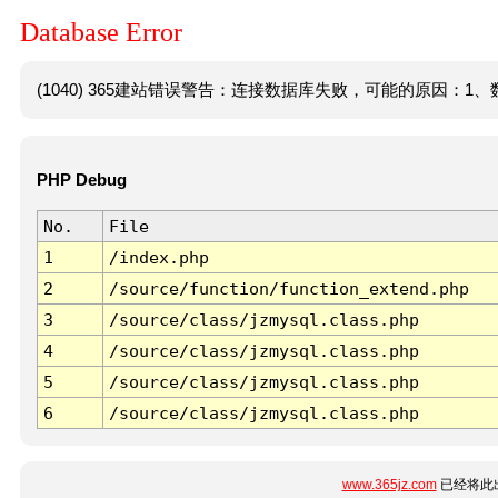
Database Error
(1040) 365建站错误警告：连接数据库失败，可能的原因：1、数
PHP Debug
No.
File
1
/index.php
2
/source/function/function_extend.php
3
/source/class/jzmysql.class.php
4
/source/class/jzmysql.class.php
5
/source/class/jzmysql.class.php
6
/source/class/jzmysql.class.php
www.365jz.com
已经将此