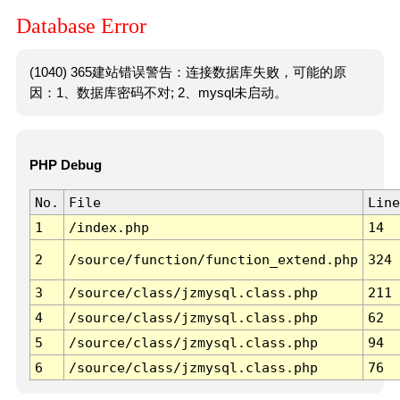
Database Error
(1040) 365建站错误警告：连接数据库失败，可能的原
因：1、数据库密码不对; 2、mysql未启动。
PHP Debug
No.
File
Line
1
/index.php
14
2
/source/function/function_extend.php
324
3
/source/class/jzmysql.class.php
211
4
/source/class/jzmysql.class.php
62
5
/source/class/jzmysql.class.php
94
6
/source/class/jzmysql.class.php
76