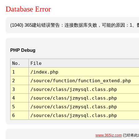
Database Error
(1040) 365建站错误警告：连接数据库失败，可能的原因：1、数
PHP Debug
No.
File
1
/index.php
2
/source/function/function_extend.php
3
/source/class/jzmysql.class.php
4
/source/class/jzmysql.class.php
5
/source/class/jzmysql.class.php
6
/source/class/jzmysql.class.php
www.365jz.com
已经将此