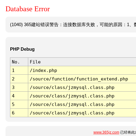
Database Error
(1040) 365建站错误警告：连接数据库失败，可能的原因：1、数
PHP Debug
No.
File
1
/index.php
2
/source/function/function_extend.php
3
/source/class/jzmysql.class.php
4
/source/class/jzmysql.class.php
5
/source/class/jzmysql.class.php
6
/source/class/jzmysql.class.php
www.365jz.com
已经将此