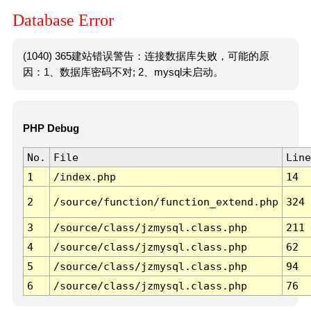
Database Error
(1040) 365建站错误警告：连接数据库失败，可能的原
因：1、数据库密码不对; 2、mysql未启动。
PHP Debug
No.
File
Line
1
/index.php
14
2
/source/function/function_extend.php
324
3
/source/class/jzmysql.class.php
211
4
/source/class/jzmysql.class.php
62
5
/source/class/jzmysql.class.php
94
6
/source/class/jzmysql.class.php
76