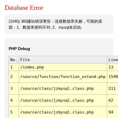
Database Error
(1040) 365建站错误警告：连接数据库失败，可能的原
因：1、数据库密码不对; 2、mysql未启动。
PHP Debug
No.
File
Line
1
/index.php
13
2
/source/function/function_extend.php
1548
3
/source/class/jzmysql.class.php
211
4
/source/class/jzmysql.class.php
62
5
/source/class/jzmysql.class.php
94