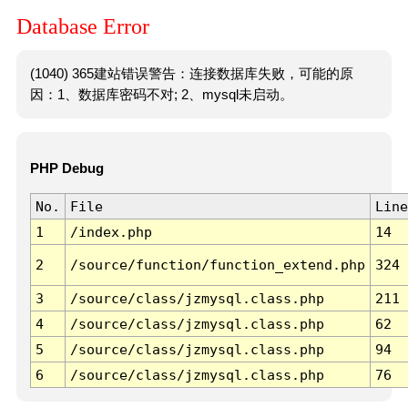
Database Error
(1040) 365建站错误警告：连接数据库失败，可能的原
因：1、数据库密码不对; 2、mysql未启动。
PHP Debug
No.
File
Line
1
/index.php
14
2
/source/function/function_extend.php
324
3
/source/class/jzmysql.class.php
211
4
/source/class/jzmysql.class.php
62
5
/source/class/jzmysql.class.php
94
6
/source/class/jzmysql.class.php
76